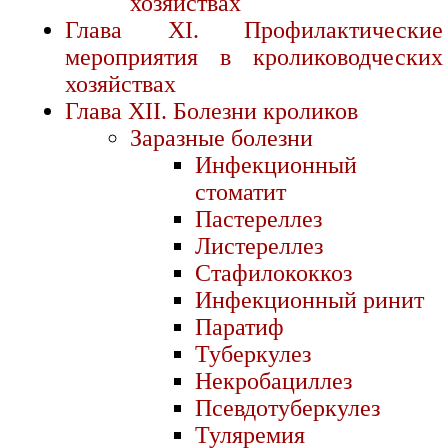
хозяйствах
Глава XI. Профилактические
мероприятия в кролиководческих
хозяйствах
Глава XII. Болезни кроликов
Заразные болезни
Инфекционный
стоматит
Пастереллез
Листереллез
Стафилококкоз
Инфекционный ринит
Паратиф
Туберкулез
Некробациллез
Псевдотуберкулез
Туляремия