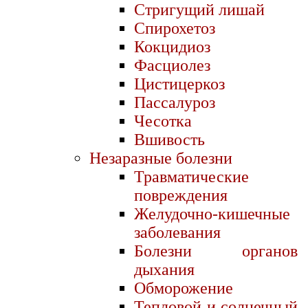
Стригущий лишай
Спирохетоз
Кокцидиоз
Фасциолез
Цистицеркоз
Пассалуроз
Чесотка
Вшивость
Незаразные болезни
Травматические
повреждения
Желудочно-кишечные
заболевания
Болезни органов
дыхания
Обморожение
Тепловой и солнечный