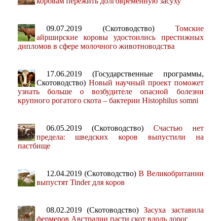
коровам пережить долговременную засуху
09.07.2019 (Скотоводство)
Томские
айрширские коровы удостоились престижных
дипломов в сфере молочного животноводства
17.06.2019 (Государственные программы,
Скотоводство)
Новый научный проект поможет
узнать больше о возбудителе опасной болезни
крупного рогатого скота – бактерии Histophilus somni
06.05.2019 (Скотоводство)
Счастью нет
предела: шведских коров выпустили на
пастбище
12.04.2019 (Скотоводство)
В Великобритании
выпустят Tinder для коров
08.02.2019 (Скотоводство)
Засуха заставила
фермеров Австралии пасти скот вдоль дорог