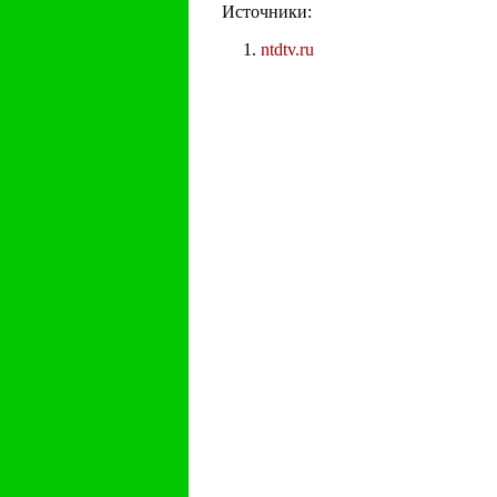
Источники:
ntdtv.ru