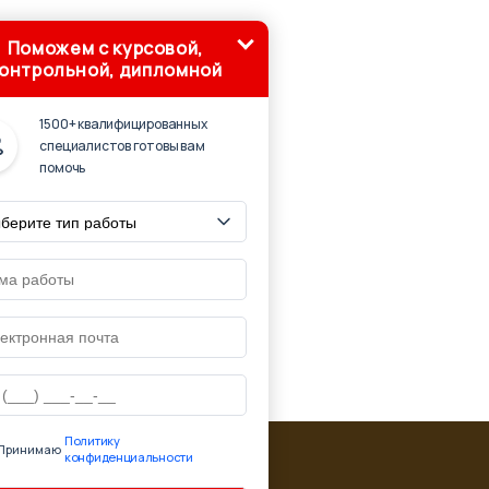
Поможем с курсовой,
онтрольной, дипломной
1500+ квалифицированных
специалистов готовы вам
помочь
Политику
Принимаю
конфиденциальности
ю ссылку на страницу источник:
'