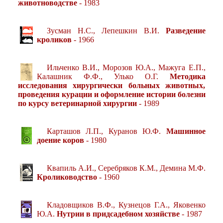
животноводстве
- 1983
Зусман Н.С., Лепешкин В.И.
Разведение
кроликов
- 1966
Ильченко В.И., Морозов Ю.А., Мажуга Е.П.,
Калашник Ф.Ф., Улько О.Г.
Методика
исследования хирургически больных животных,
проведения курации и оформление истории болезни
по курсу ветеринарной хирургии
- 1989
Карташов Л.П., Куранов Ю.Ф.
Машинное
доение коров
- 1980
Квапиль А.И., Серебряков К.М., Демина М.Ф.
Кролиководство
- 1960
Кладовщиков В.Ф., Кузнецов Г.А., Яковенко
Ю.А.
Нутрии в придсадебном хозяйстве
- 1987