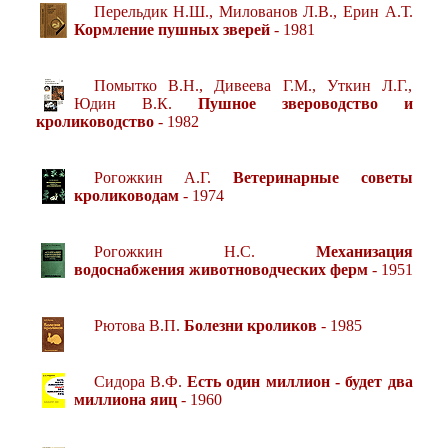
Перельдик Н.Ш., Милованов Л.В., Ерин А.Т.
Кормление пушных зверей
- 1981
Помытко В.Н., Дивеева Г.М., Уткин Л.Г.,
Юдин В.К.
Пушное звероводство и
кролиководство
- 1982
Рогожкин А.Г.
Ветеринарные советы
кролиководам
- 1974
Рогожкин Н.С.
Механизация
водоснабжения животноводческих ферм
- 1951
Рютова В.П.
Болезни кроликов
- 1985
Сидора В.Ф.
Есть один миллион - будет два
миллиона яиц
- 1960