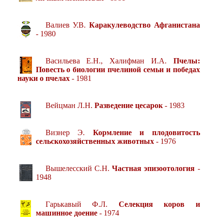
Валиев У.В.
Каракулеводство Афганистана
- 1980
Васильева Е.Н., Халифман И.А.
Пчелы:
Повесть о биологии пчелиной семьи и победах
науки о пчелах
- 1981
Вейцман Л.Н.
Разведение цесарок
- 1983
Визнер Э.
Кормление и плодовитость
сельскохозяйственных животных
- 1976
Вышелесский С.Н.
Частная эпизоотология
-
1948
Гарькавый Ф.Л.
Селекция коров и
машинное доение
- 1974