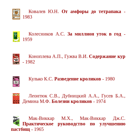
Ковалев Ю.Н.
От амфоры до тетрапака
-
1983
Колесников А.С.
За миллион уток в год
-
1959
Коноплева А.П., Гужва В.И.
Содержание кур
- 1982
Кулько К.С.
Разведение кроликов
- 1980
Леонтюк С.В., Дубницкий А.А., Гусев Б.А.,
Демина М.Ф.
Болезни кроликов
- 1974
Мак-Виккар М.Х., Мак-Виккар Дж.С.
Практическое руководство по улучшению
пастбищ
- 1965