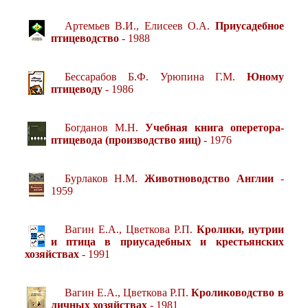
Артемьев В.И., Елисеев О.А.
Приусадебное
птицеводство
- 1988
Бессарабов Б.Ф. Урюпина Г.М.
Юному
птицеводу
- 1986
Богданов М.Н.
Учебная книга оперетора-
птицевода (производство яиц)
- 1976
Бурлаков Н.М.
Животноводство Англии
-
1959
Вагин Е.А., Цветкова Р.П.
Кролики, нутрии
и птица в приусадебных и крестьянских
хозяйствах
- 1991
Вагин Е.А., Цветкова Р.П.
Кролиководство в
личных хозяйствах
- 1981