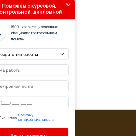
Поможем с курсовой,
онтрольной, дипломной
1500+ квалифицированных
специалистов готовы вам
помочь
Политику
Принимаю
конфиденциальности
ю ссылку на страницу источник:
'