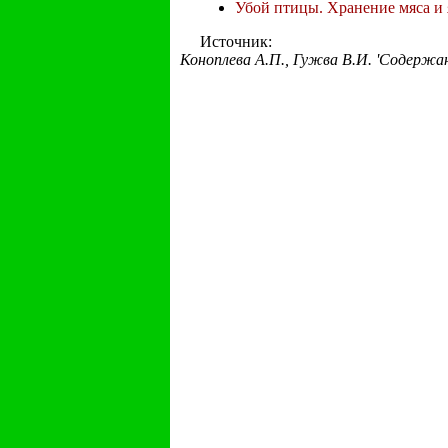
Убой птицы. Хранение мяса и
Источник:
Коноплева А.П., Гужва В.И. 'Содержани