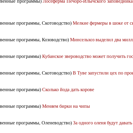
ственные программы)
Лосеферма Печоро-Илычского заповедника 
ственные программы, Скотоводство)
Мелкие фермеры в шоке от 
ственные программы, Козоводство)
Минсельхоз выделил два милл
ственные программы)
Кубанское звероводство может получить го
ственные программы, Скотоводство)
В Туве запустили цех по про
ственные программы)
Сколько йода дать корове
ственные программы)
Меняем бирки на чипы
ственные программы, Оленеводство)
За одного оленя будут дават