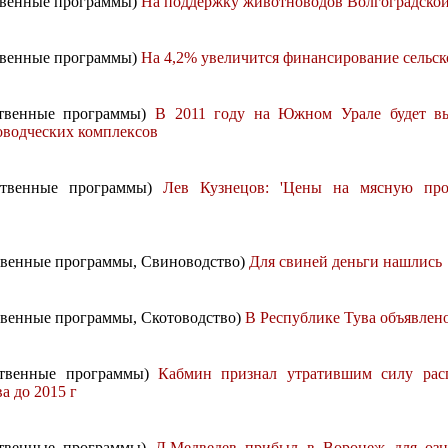
ственные программы)
На поддержку животноводов Волгоградской 
ственные программы)
На 4,2% увеличится финансирование сельско
рственные программы)
В 2011 году на Южном Урале будет вы
водческих комплексов
рственные программы)
Лев Кузнецов: 'Цены на мясную пр
ственные программы, Свиноводство)
Для свиней деньги нашлись
ственные программы, Скотоводство)
В Республике Тува объявлен
рственные программы)
Кабмин признал утратившим силу рас
а до 2015 г
рственные программы)
Д.Медведев прибыл в Воронеж для озн