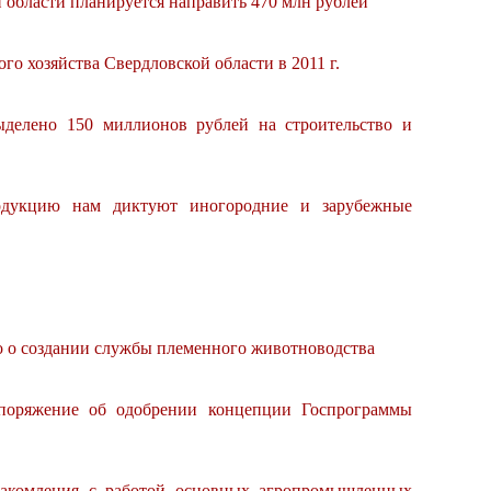
области планируется направить 470 млн рублей
го хозяйства Свердловской области в 2011 г.
делено 150 миллионов рублей на строительство и
одукцию нам диктуют иногородние и зарубежные
о о создании службы племенного животноводства
поряжение об одобрении концепции Госпрограммы
акомления с работой основных агропромышленных