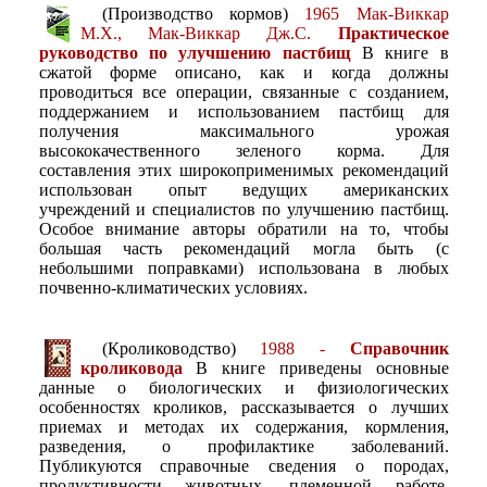
(Производство кормов)
1965 Мак-Виккар
М.Х., Мак-Виккар Дж.С.
Практическое
руководство по улучшению пастбищ
В книге в
сжатой форме описано, как и когда должны
проводиться все операции, связанные с созданием,
поддержанием и использованием пастбищ для
получения максимального урожая
высококачественного зеленого корма. Для
составления этих широкоприменимых рекомендаций
использован опыт ведущих американских
учреждений и специалистов по улучшению пастбищ.
Особое внимание авторы обратили на то, чтобы
большая часть рекомендаций могла быть (с
небольшими поправками) использована в любых
почвенно-климатических условиях.
(Кролиководство)
1988 -
Справочник
кроликовода
В книге приведены основные
данные о биологических и физиологических
особенностях кроликов, рассказывается о лучших
приемах и методах их содержания, кормления,
разведения, о профилактике заболеваний.
Публикуются справочные сведения о породах,
продуктивности животных, племенной работе,