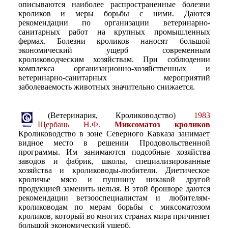
описываются наиболее распространенные болезни
кроликов и меры борьбы с ними. Даются
рекомендации по организации ветеринарно-
санитарных работ на крупных промышленных
фермах. Болезни кроликов наносят большой
экономический ущерб современным
кролиководческим хозяйствам. При соблюдении
комплекса организационно-хозяйственных и
ветеринарно-санитарных мероприятий
заболеваемость животных значительно снижается.
(Ветеринария, Кролиководство)
1983
Щербань Н.Ф.
Миксоматоз кроликов
Кролиководство в зоне Северного Кавказа занимает
видное место в решении Продовольственной
программы. Им занимаются подсобные хозяйства
заводов и фабрик, школы, специализированные
хозяйства и кролиководы-любители. Диетическое
кроличье мясо и пушнину никакой другой
продукцией заменить нельзя. В этой брошюре даются
рекомендации ветзооспециалистам и любителям-
кролиководам по мерам борьбы с миксоматозом
кроликов, который во многих странах мира причиняет
большой экономический ущерб.