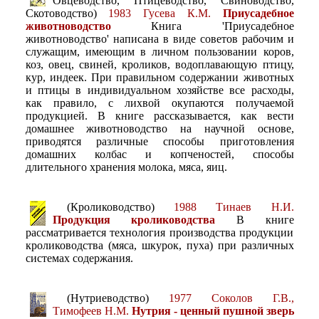
Овцеводство, Птицеводство, Свиноводство,
Скотоводство)
1983 Гусева К.М.
Приусадебное
животноводство
Книга 'Приусадебное
животноводство' написана в виде советов рабочим и
служащим, имеющим в личном пользовании коров,
коз, овец, свиней, кроликов, водоплавающую птицу,
кур, индеек. При правильном содержании животных
и птицы в индивидуальном хозяйстве все расходы,
как правило, с лихвой окупаются получаемой
продукцией. В книге рассказывается, как вести
домашнее животноводство на научной основе,
приводятся различные способы приготовления
домашних колбас и копченостей, способы
длительного хранения молока, мяса, яиц.
(Кролиководство)
1988 Тинаев Н.И.
Продукция кролиководства
В книге
рассматривается технология производства продукции
кролиководства (мяса, шкурок, пуха) при различных
системах содержания.
(Нутриеводство)
1977 Соколов Г.В.,
Тимофеев Н.М.
Нутрия - ценный пушной зверь