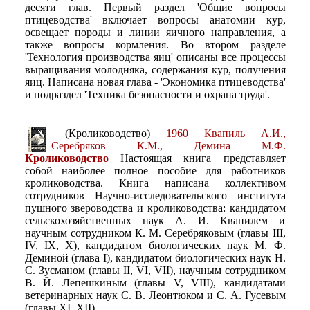
десяти глав. Первый раздел 'Общие вопросы
птицеводства' включает вопросы анатомии кур,
освещает породы и линии яичного направления, а
также вопросы кормления. Во втором разделе
'Технология производства яиц' описаны все процессы
выращивания молодняка, содержания кур, получения
яиц. Написана новая глава - 'Экономика птицеводства'
и подраздел 'Техника безопасности и охрана труда'.
(Кролиководство)
1960 Квапиль А.И.,
Серебряков К.М., Демина М.Ф.
Кролиководство
Настоящая книга представляет
собой наиболее полное пособие для работников
кролиководства. Книга написана коллективом
сотрудников Научно-исследовательского института
пушного звероводства и кролиководства: кандидатом
сельскохозяйственных наук А. И. Квапилем и
научным сотрудником К. М. Серебряковым (главы III,
IV, IX, X), кандидатом биологических наук М. Ф.
Деминой (глава I), кандидатом биологических наук Н.
С. Зусманом (главы II, VI, VII), научным сотрудником
В. Й. Лепешкиным (главы V, VIII), кандидатами
ветеринарных наук С. В. Леонтюком и С. А. Гусевым
(главы XI, XII).