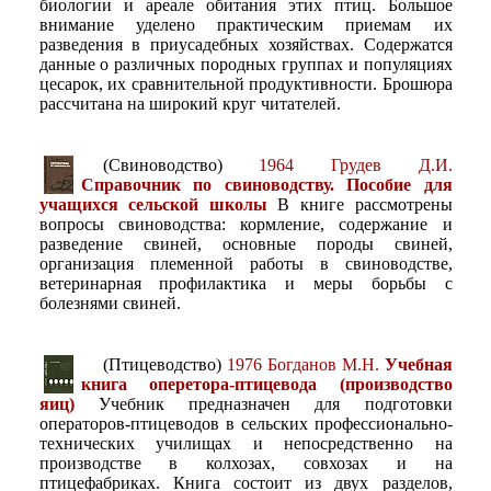
биологии и ареале обитания этих птиц. Большое
внимание уделено практическим приемам их
разведения в приусадебных хозяйствах. Содержатся
данные о различных породных группах и популяциях
цесарок, их сравнительной продуктивности. Брошюра
рассчитана на широкий круг читателей.
(Свиноводство)
1964 Грудев Д.И.
Справочник по свиноводству. Пособие для
учащихся сельской школы
В книге рассмотрены
вопросы свиноводства: кормление, содержание и
разведение свиней, основные породы свиней,
организация племенной работы в свиноводстве,
ветеринарная профилактика и меры борьбы с
болезнями свиней.
(Птицеводство)
1976 Богданов М.Н.
Учебная
книга оперетора-птицевода (производство
яиц)
Учебник предназначен для подготовки
операторов-птицеводов в сельских профессионально-
технических училищах и непосредственно на
производстве в колхозах, совхозах и на
птицефабриках. Книга состоит из двух разделов,