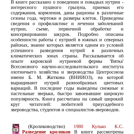
В книге рассказано о поведении и повадках нутрии -
интересного пушного грызуна, приемах его
содержания, кормления, даны рационы в различные
сезоны года, чертежи и размеры клеток. Приведены
сведения о профилактике и лечении заболеваний
нутрии, съеме, первичной обработке и
консервировании шкурок. Подробно описаны
особенности работы с нутрией в южных и северных
районах, знание которых является одним из условий
успешного разведения нутрий в различных
климатических зонах страны. Рассказывается об
опыте кировской нутриевой фермы 'Вятка'
Всесоюзного научно-исследовательского института
охотничьего хозяйства и звероводства Центросоюза
имени Б. М. Житкова (ВНИИОЗ), на которой
выращивают нутрий разнообразных цветовых
вариаций. В последние годы выведены снежные и
пастельные зверьки, быстро завоевавшие широкую
популярность. Книга рассчитана на самый широкий
круг читателей: любителей приусадебного
звероводства, студентов и специалистов-звероводов.
(Кролиководство)
1980 Кулько К.С.
Разведение кроликов
В книге рассмотрены