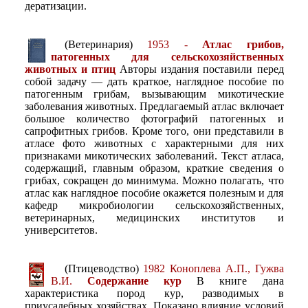
дератизации.
(Ветеринария)
1953 -
Атлас грибов,
патогенных для сельскохозяйственных
животных и птиц
Авторы издания поставили перед
собой задачу — дать краткое, наглядное пособие по
патогенным грибам, вызывающим микотические
заболевания животных. Предлагаемый атлас включает
большое количество фотографий патогенных и
сапрофитных грибов. Кроме того, они представили в
атласе фото животных с характерными для них
признаками микотических заболеваний. Текст атласа,
содержащий, главным образом, краткие сведения о
грибах, сокращен до минимума. Можно полагать, что
атлас как наглядное пособие окажется полезным и для
кафедр микробиологии сельскохозяйственных,
ветеринарных, медицинских институтов и
университетов.
(Птицеводство)
1982 Коноплева А.П., Гужва
В.И.
Содержание кур
В книге дана
характеристика пород кур, разводимых в
приусадебных хозяйствах. Показано влияние условий