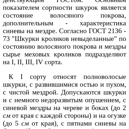
показателем сортности шкурок является
состояние волосяного покрова,
дополнительным - характеристика
синевы на мездре. Согласно ГОСТ 2136 -
73 "Шкурки кроликов невыделанные" по
состоянию волосяного покрова и мездры
сырье меховых кроликов подразделяют
на I, II, III, IV сорта.
К I сорту относят полноволосые
шкурки, с развившимися остью и пухом,
с чистой мездрой. Допускаются шкурки
и с немного недоразвитым опушением, с
синевой мездры на череве и боках (до 2
см
от края с каждой стороны) и на огузке
(до 5
см
от края), с пятнами синевы на