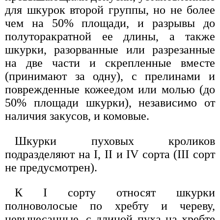
для шкурок второй группы, но не более
чем на 50% площади, и разрывы до
полуторакратной ее длины, а также
шкурки, разорванные или разрезанные
на две части и скрепленные вместе
(принимают за одну), с прелинами и
поврежденные кожеедом или молью (до
50% площади шкурки), независимо от
наличия закусов, и комовые.
Шкурки пуховых кроликов
подразделяют на I, II и IV сорта (III сорт
не предусмотрен).
К I сорту относят шкурки
полноволосые по хребту и череву,
невычесанные, с длиной пуха на хребте