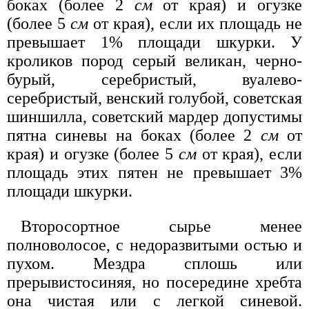
боках (более 2
см
от края) и огузке
(более 5
см
от края), если их площадь не
превышает 1% площади шкурки. У
кроликов пород серый великан, черно-
бурый, серебристый, вуалево-
серебристый, венский голубой, советская
шиншилла, советский мардер допустимы
пятна синевы на боках (более 2
см
от
края) и огузке (более 5
см
от края), если
площадь этих пятен не превышает 3%
площади шкурки.
Второсортное сырье менее
полноволосое, с недоразвитыми остью и
пухом. Мездра сплошь или
прерывистосиняя, но посередине хребта
она чистая или с легкой синевой.