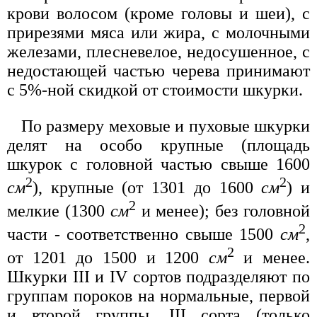
крови волосом (кроме головы и шеи), с
прирезями мяса или жира, с молочными
железами, плесневелое, недосушенное, с
недостающей частью черева принимают
с 5%-ной скидкой от стоимости шкурки.
По размеру меховые и пуховые шкурки
делят на особо крупные (площадь
шкурок с головной частью свыше 1600
2
2
см
), крупные (от 1301 до 1600
см
) и
2
мелкие (1300
см
и менее); без головной
2
части - соответственно свыше 1500
см
,
2
от 1201 до 1500 и 1200
см
и менее.
Шкурки III и IV сортов подразделяют по
группам пороков на нормальные, первой
и второй группы, III сорта (только