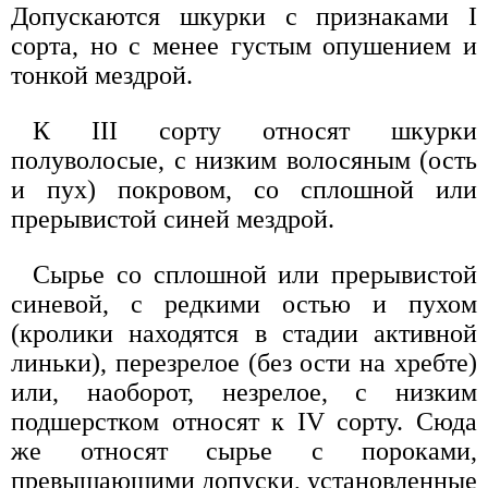
Допускаются шкурки с признаками I
сорта, но с менее густым опушением и
тонкой мездрой.
К III сорту относят шкурки
полуволосые, с низким волосяным (ость
и пух) покровом, со сплошной или
прерывистой синей мездрой.
Сырье со сплошной или прерывистой
синевой, с редкими остью и пухом
(кролики находятся в стадии активной
линьки), перезрелое (без ости на хребте)
или, наоборот, незрелое, с низким
подшерстком относят к IV сорту. Сюда
же относят сырье с пороками,
превышающими допуски, установленные