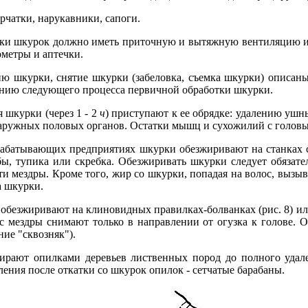
рчатки, нарукавники, сапоги.
ки шкурок должно иметь приточную и вытяжную вентиляцию и 
метры и аптечки.
ю шкурки, снятие шкурки (забеловка, съемка шкурки) описаны
анию следующего процесса первичной обработки шкурки.
 шкурки (через 1 - 2
ч
) приступают к ее обрядке: удалению ушны
аружных половых органов. Остатки мышц и сухожилий с головы
абатывающих предприятиях шкурки обезжиривают на станках с
ы, тупика или скребка. Обезжиривать шкурки следует обязате
ти мездры. Кроме того, жир со шкурки, попадая на волос, вызыв
а шкурки.
обезжиривают на клиновидных правилках-болванках (рис. 8) или
с мездры снимают только в направлении от огузка к голове. 
ие "сквозняк").
ирают опилками деревьев лиственных пород до полного удале
ления после откатки со шкурок опилок - сетчатые барабаны.