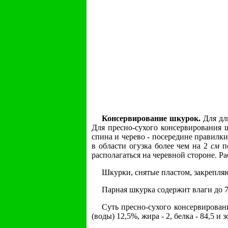
Консервирование шкурок.
Для дли
Для пресно-сухого консервирования ш
спина и черево - посередине правилк
в области огузка более чем на 2
см
по
располагаться на черевной стороне. Ра
Шкурки, снятые пластом, закрепляю
Парная шкурка содержит влаги до 
Суть пресно-сухого консервирован
(воды) 12,5%, жира - 2, белка - 84,5 и 