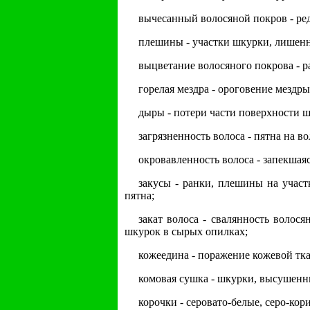
вычесанный волосяной покров - ре
плешины - участки шкурки, лишенн
выцветание волосяного покрова - 
горелая мездра - ороговение мездр
дыры - потери части поверхности ш
загрязненность волоса - пятна на во
окровавленность волоса - запекшаяс
закусы - ранки, плешины на учас
пятна;
закат волоса - свалянность волос
шкурок в сырых опилках;
кожеедина - поражение кожевой тк
комовая сушка - шкурки, высушенн
корочки - серовато-белые, серо-ко