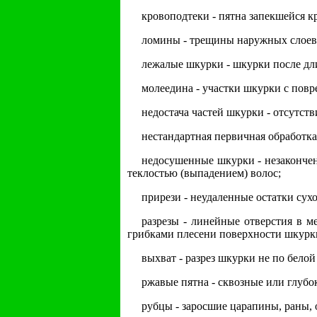
кровоподтеки - пятна запекшейся к
ломины - трещины наружных слоев 
лежалые шкурки - шкурки после дл
молеедина - участки шкурки с пов
недостача частей шкурки - отсутст
нестандартная первичная обработка
недосушенные шкурки - незакончен
теклостью (выпадением) волос;
прирези - неудаленные остатки сух
разрезы - линейные отверстия в ме
грибками плесени поверхности шкурк
выхват - разрез шкурки не по белой
ржавые пятна - сквозные или глуб
рубцы - заросшие царапины, раны, 