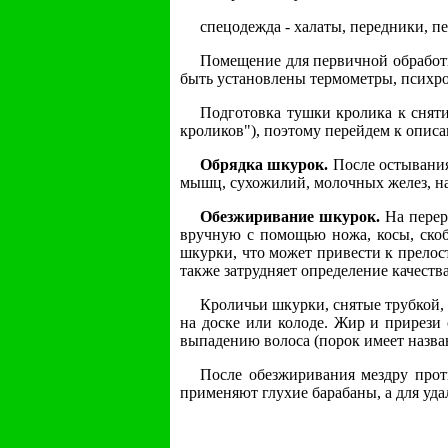
спецодежда - халаты, передники, пе
Помещение для первичной обработ
быть установлены термометры, психро
Подготовка тушки кролика к сняти
кроликов"), поэтому перейдем к опис
Обрядка шкурок.
После остывания
мышц, сухожилий, молочных желез, н
Обезжиривание шкурок.
На перер
вручную с помощью ножа, косы, скоб
шкурки, что может привести к прелос
также затрудняет определение качеств
Кроличьи шкурки, снятые трубкой, 
на доске или колоде. Жир и прирези 
выпадению волоса (порок имеет назван
После обезжиривания мездру прот
применяют глухие барабаны, а для уда