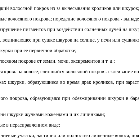
дкий волосяной покров из-за вычесывания кроликов или шкурок
ые волосяного покрова; поредение волосяного покрова - выпаде
разрушение пигментов при воздействии солнечных лучей на шку
ы, возникающее при сушке шкурок на солнце, у печи или сушилк
курки при ее первичной обработке;
лосяном покрове от земли, мочи, экскрементов и т. д.;
я кровь на волосе; слипшийся волосяной покров - склеивание вол
тках шкурки, образующиеся во время драк кроликов, при зара
яного покрова, образующаяся при обезжиривании шкурки в бара
ани шкурки жучками-кожеедами и их личинками;
ые в нерасправленном виде;
ричневые участки, частично или полностью лишенные волоса, по