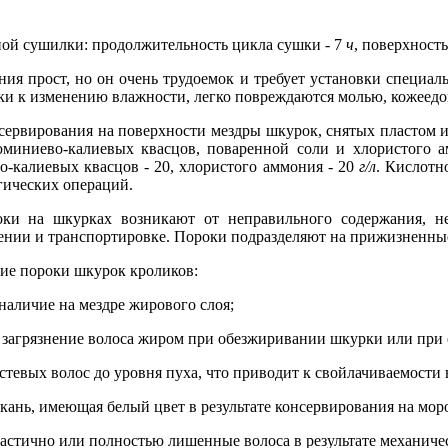
ной сушилки: продолжительность цикла сушки - 7
ч
, поверхност
ния прост, но он очень трудоемок и требует установки специ
ойки к изменению влажности, легко повреждаются молью, кожеед
сервирования на поверхности мездры шкурок, снятых пластом 
миниево-калиевых квасцов, поваренной соли и хлористого а
о-калиевых квасцов - 20, хлористого аммония - 20
г/л
. Кислотн
гических операций.
и на шкурках возникают от неправильного содержания, неп
ении и транспортировке. Пороки подразделяют на прижизненны
ие пороки шкурок кроликов:
наличие на мездре жирового слоя;
- загрязнение волоса жиром при обезжиривании шкурки или при 
стевых волос до уровня пуха, что приводит к свойлачиваемости 
кань, имеющая белый цвет в результате консервирования на моро
частично или полностью лишенные волоса в результате механиче