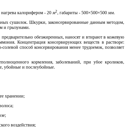
2
ь нагрева калорифером - 20
м
, габариты - 500×500×500
мм
.
альных сушилок. Шкурки, законсервированные данным методом,
ом и грызунами.
и предварительно обезжиренных, наносят и втирают в кожевую
ммония. Концентрация консервирующих веществ в растворе:
о-солевой способ консервирования менее трудоемок, позволяет
олноценного кормления, заболеваний, при убое кроликов,
е, убойные и послеубойные.
ее хранении;
волоса;
зе;
ского воздействия;