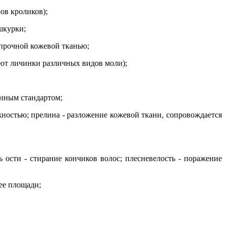
ов кроликов);
шкурки;
епрочной кожевой тканью;
ют личинки различных видов моли);
енным стандартом;
ностью; прелина - разложение кожевой ткани, сопровождается
ь ости - стирание кончиков волос; плесневелость - поражение
 ее площади;