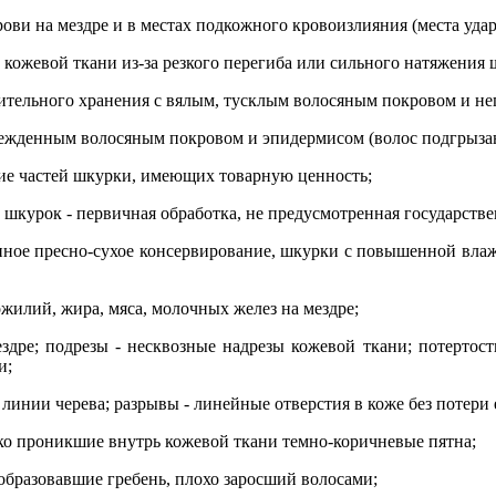
рови на мездре и в местах подкожного кровоизлияния (места удар
кожевой ткани из-за резкого перегиба или сильного натяжения 
ительного хранения с вялым, тусклым волосяным покровом и н
режденным волосяным покровом и эпидермисом (волос подгрыза
вие частей шкурки, имеющих товарную ценность;
 шкурок - первичная обработка, не предусмотренная государств
ное пресно-сухое консервирование, шкурки с повышенной влаж
ожилий, жира, мяса, молочных желез на мездре;
здре; подрезы - несквозные надрезы кожевой ткани; потертост
и;
 линии черева; разрывы - линейные отверстия в коже без потери
око проникшие внутрь кожевой ткани темно-коричневые пятна;
образовавшие гребень, плохо заросший волосами;