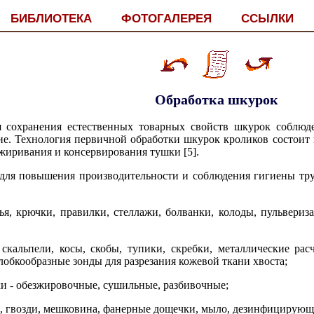
БИБЛИОТЕКА
ФОТОГАЛЕРЕЯ
ССЫЛКИ
Обработка шкурок
я сохранения естественных товарных свойств шкурок соблюд
ие. Технология первичной обработки шкурок кроликов состоит
зжиривания и консервирования тушки [5].
для повышения производительности и соблюдения гигиены тру
я, крючки, правилки, стеллажи, болванки, колоды, пульверизат
 скальпели, косы, скобы, тупики, скребки, металлические ра
лобкообразные зонды для разрезания кожевой ткани хвоста;
и - обезжировочные, сушильные, разбивочные;
н, гвозди, мешковина, фанерные дощечки, мыло, дезинфицирующа