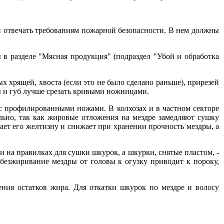
отвечать требованиям пожарной безопасности. В нем должны
 в разделе "Мясная продукция" (подраздел "Убой и обработка
х хрящей, хвоста (если это не было сделано раньше), прирезей
 и губ лучше срезать кривыми ножницами.
 профилированными ножами. В колхозах и в частном секторе
льно, так как жировые отложения на мездре замедляют сушку
ает его желтизну и снижает при хранении прочность мездры, а
 на правилках для сушки шкурок, а шкурки, снятые пластом, -
Обезжиривание мездры от головы к огузку приводит к пороку,
ния остатков жира. Для откатки шкурок по мездре и волосу