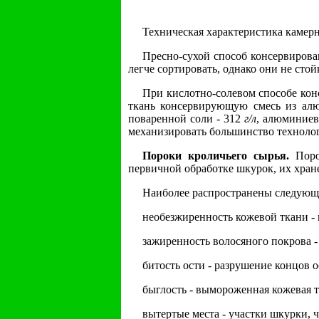
Техническая характеристика камер
Пресно-сухой способ консервирова
легче сортировать, однако они не ст
При кислотно-солевом способе кон
ткань консервирующую смесь из алю
поваренной соли - 312
г/л
, алюминиев
механизировать большинство техноло
Пороки кроличьего сырья.
Порок
первичной обработке шкурок, их хран
Наиболее распространены следующ
необезжиренность кожевой ткани - 
зажиренность волосяного покрова 
битость ости - разрушение концов о
быглость - вымороженная кожевая т
вытертые места - участки шкурки, 