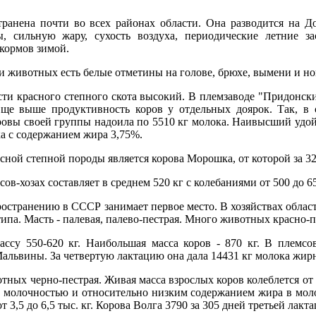
ранена почти во всех районах области. Она разводится на Д
ы, сильную жару, сухость воздуха, периодические летние з
 кормов зимой.
ти животных есть белые отметины на голове, брюхе, вымени и но
и красного степного скота высокий. В племзаводе "Придонский
ще выше продуктивность коров у отдельных доярок. Так, в с
ровы своей группы надоила по 5510 кг молока. Наивысший удой 
ка с содержанием жира 3,75%.
ной степной породы является корова Морошка, от которой за 32
ов-хозах составляет в среднем 520 кг с колебаниями от 500 до 65
остранению в СССР занимает первое место. В хозяйствах области
па. Масть - палевая, палево-пестрая. Много животных красно-п
су 550-620 кг. Наибольшая масса коров - 870 кг. В племсов
львины. За четвертую лактацию она дала 14431 кг молока жир
ных черно-пестрая. Живая масса взрослых коров колеблется от 
 молочностью и относительно низким содержанием жира в молок
 от 3,5 до 6,5 тыс. кг. Корова Волга 3790 за 305 дней третьей лакт