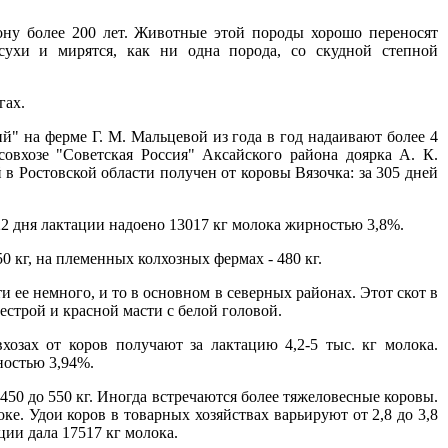
ону более 200 лет. Животные этой породы хорошо переносят
асухи и мирятся, как ни одна порода, со скудной степной
гах.
" на ферме Г. М. Мальцевой из года в год надаивают более 4
овхозе "Советская Россия" Аксайского района доярка А. К.
в Ростовской области получен от коровы Вязочка: за 305 дней
2 дня лактации надоено 13017 кг молока жирностью 3,8%.
0 кг, на племенных колхозных фермах - 480 кг.
 ее немного, и то в основном в северных районах. Этот скот в
естрой и красной масти с белой головой.
хозах от коров получают за лактацию 4,2-5 тыс. кг молока.
ностью 3,94%.
450 до 550 кг. Иногда встречаются более тяжеловесные коровы.
е. Удои коров в товарных хозяйствах варьируют от 2,8 до 3,8
ации дала 17517 кг молока.