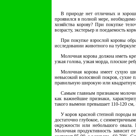
В природе нет отличных и хороши
проявился в полной мере, необходимо
хозяйства корову? При покупке тело
возрасту, экстерьер и поедаемость корм
При покупке взрослой коровы обр
исследовании животного на туберкулез
Молочная корова должна иметь кре
узкая голова, узкая морда, плоские ре
Молочная корова имеет сухую ши
невысокий волосяной покров, сухие пл
правильную широкую или квадратную п
Самым главным признаком молочнос
как важнейшие признаки, характери
такого вымени превышает 110-120 см, 
У коров красной степной породы вы
достаточно глубокое, с симметричным
окружности или небольшого овала. 
Молочная продуктивность зависит о