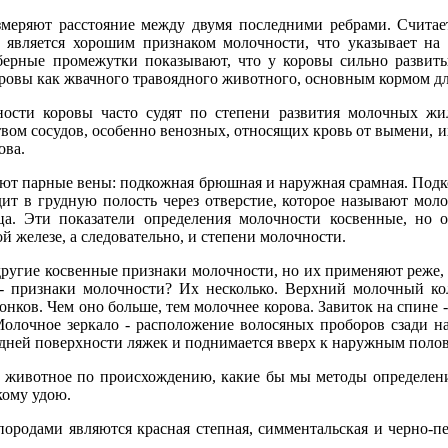
змеряют расстояние между двумя последними ребрами. Считает
 является хорошим признаком молочности, что указывает на 
ерные промежутки показывают, что у коровы сильно развит
ровы как жвачного травоядного животного, основным кормом для к
ности коровы часто судят по степени развития молочных жи
ом сосудов, особенно венозных, относящих кровь от вымени, и
ова.
ают парные вены: подкожная брюшная и наружная срамная. Под
дит в грудную полость через отверстие, которое называют мо
а. Эти показатели определения молочности косвенные, но о
 железе, а следовательно, и степени молочности.
угие косвенные признаки молочности, но их применяют реже, и,
 - признаки молочности? Их несколько. Верхний молочный ко
нков. Чем оно больше, тем молочнее корова. Завиток на спине 
олочное зеркало - расположение волосяных проборов сзади н
задней поверхности ляжек и поднимается вверх к наружным поло
животное по происхождению, какие бы мы методы определени
кому удою.
ородами являются красная степная, симментальская и черно-п