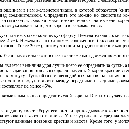
 Следовательно, для разведения желательны коровы с чашеобразн
тношением в нем железистой ткани, в которой образуется (син
т над соединительной. Определить это можно но свойствам 
оттягивается, складки кожи тонкие; волосы на вымени короче
остоя указывает на то, что корова высокомолочная.
ю или несколько коническую форму. Нежелательны соски толстые
енее 2 см). Нежелательны слишком сближенные (расстояние ме
 сосков более 20 см), потому что они затрудняют доение как рук
т. Если вымя сильно отвисшее, то оно мешает движению животног
 является величина удоя лучше всего ее определять за сутки, а
ость выдаивания отдельных долей вымени. У коров красной степ
 кг в минуту. Тугодойких и легкодойных коров на племя не
азность в продуктивности между передними и задними долями
 составляет не менее 45%.
ся возможным точно определить удой коровы. В таких случаях п
ляют длину хвоста: берут его кисть и прикладывают к конечност
ая корова ест хорошо и много. У нее удлиненная средняя ча
твуют длинные позвонки крестца и хвоста. Кроме того, у моло