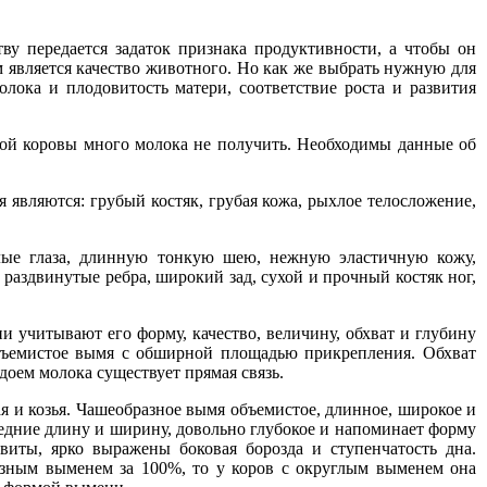
ву передается задаток признака продуктивности, а чтобы он
м является качество животного. Но как же выбрать нужную для
лока и плодовитость матери, соответствие роста и развития
ной коровы много молока не получить. Необходимы данные об
являются: грубый костяк, грубая кожа, рыхлое телосложение,
клые глаза, длинную тонкую шею, нежную эластичную кожу,
 раздвинутые ребра, широкий зад, сухой и прочный костяк ног,
 учитывают его форму, качество, величину, обхват и глубину
объемистое вымя с обширной площадью прикрепления. Обхват
доем молока существует прямая связь.
я и козья. Чашеобразное вымя объемистое, длинное, широкое и
едние длину и ширину, довольно глубокое и напоминает форму
виты, ярко выражены боковая борозда и ступенчатость дна.
азным выменем за 100%, то у коров с округлым выменем она