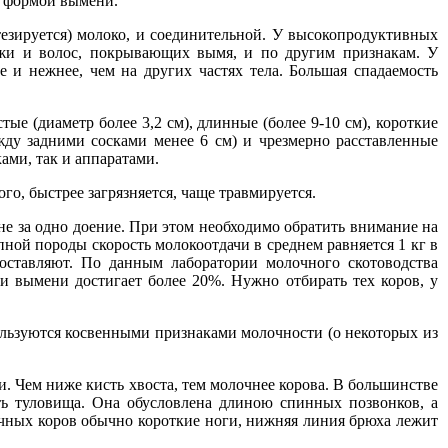
ой формой вымени.
тезируется) молоко, и соединительной. У высокопродуктивных
кожи и волос, покрывающих вымя, и по другим признакам. У
 и нежнее, чем на других частях тела. Большая спадаемость
 (диаметр более 3,2 см), длинные (более 9-10 см), короткие
жду задними сосками менее 6 см) и чрезмерно расставленные
ами, так и аппаратами.
о, быстрее загрязняется, чаще травмируется.
 не за одно доение. При этом необходимо обратить внимание на
ной породы скорость молокоотдачи в среднем равняется 1 кг в
 оставляют. По данным лаборатории молочного скотоводства
 вымени достигает более 20%. Нужно отбирать тех коров, у
ользуются косвенными признаками молочности (о некоторых из
и. Чем ниже кисть хвоста, тем молочнее корова. В большинстве
сть туловища. Она обусловлена длиною спинных позвонков, а
чных коров обычно короткие ноги, нижняя линия брюха лежит