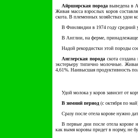
Айрширская порода
выведена в А
Живая масса взрослых коров составл
скота. В племенных хозяйствах удои к
В Финляндии в 1974 году средний у
В Англии, на ферме, принадлежаще
Надой рекордистки этой породы со
Англерская порода
скота создана
экстерьеру типично молочные. Живая 
4,61%. Наивысшая продуктивность пол
Удой молока у коров зависит от кор
В зимний период
(с октября по май
Сразу после отела корове нужно дат
В первые дни после отела корове 
как вымя коровы придет в норму, не б