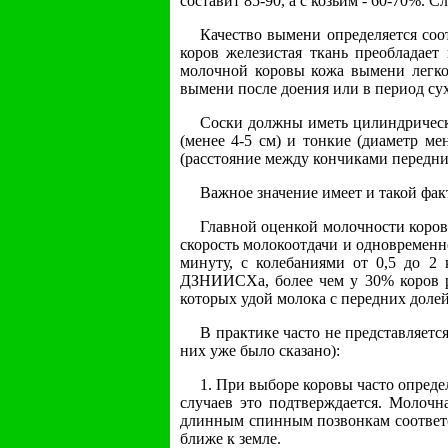
составит 85-90, а с козьим - 60-70%.
Качество вымени определяется соо
коров железистая ткань преобладае
молочной коровы кожа вымени легко 
вымени после доения или в период сух
Соски должны иметь цилиндрическу
(менее 4-5 см) и тонкие (диаметр м
(расстояние между кончиками передних
Важное значение имеет и такой фак
Главной оценкой молочности коровы
скорость молокоотдачи и одновременн
минуту, с колебаниями от 0,5 до 2
ДЗНИИСХа, более чем у 30% коров р
которых удой молока с передних долей
В практике часто не представляет
них уже было сказано):
1. При выборе коровы часто опреде
случаев это подтверждается. Молочн
длинным спинным позвонкам соответс
ближе к земле.