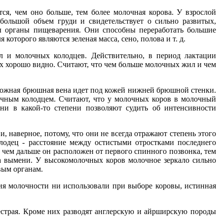
ся, чем оно больше, тем более молочная корова. У взрослой
большой объем груди и свидетельствует о сильно развитых,
ы органы пищеварения. Они способны переработать большие
оторого являются зеленая масса, сено, полова и т. д.
л и молочных колодцев. Действительно, в период лактации
х хорошо видно. Считают, что чем больше молочных жил и чем
кожная брюшная вена идет под кожей нижней брюшной стенки.
лочным колодцем. Считают, что у молочных коров в молочный
ни в какой-то степени позволяют судить об интенсивности
 наверное, потому, что они не всегда отражают степень этого
лодец - расстояние между остистыми отростками последнего
- чем дальше он расположен от первого спинного позвонка, тем
а вымени. У высокомолочных коров молочное зеркало сильно
вым органам.
я молочности ни использовали при выборе коровы, истинная
естрая. Кроме них разводят англерскую и айрширскую породы