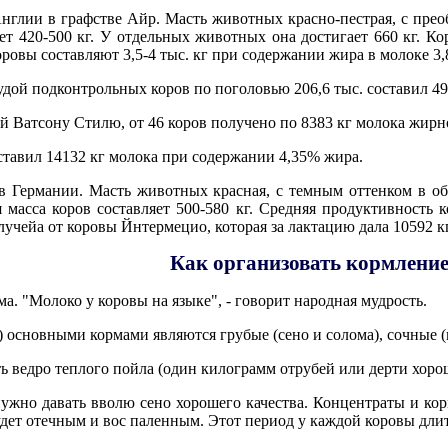
нглии в графстве Айр. Масть животных красно-пестрая, с прео
яет 420-500 кг. У отдельных животных она достигает 660 кг.
оровы составляют 3,5-4 тыс. кг при содержании жира в молоке 3,
дой подконтрольных коров по поголовью 206,6 тыс. составил 4
й Ватсону Стилю, от 46 коров получено по 8383 кг молока жирн
ставил 14132 кг молока при содержании 4,35% жира.
 в Германии. Масть животных красная, с темным оттенком в о
масса коров составляет 500-580 кг. Средняя продуктивность 
учейа от коровы Йнтермецио, которая за лактацию дала 10592 к
Как организовать кормлени
ма. "Молоко у коровы на языке", - говорит народная мудрость.
) основными кормами являются грубые (сено и солома), сочные (
ь ведро теплого пойла (один килограмм отрубей или дерти хороше
нужно давать вволю сено хорошего качества. Концентраты и кор
удет отечным и вос паленным. Этот период у каждой коровы длитс