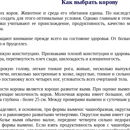
Как выбрать корову
х коров. Животное и среда его обитания едины. По наследст
 создать для этого оптимальные условия. Однако главным в это
чки учитывают ее происхождение, продуктивность, качество мо
а.
ащают внимание прежде всего на состояние здоровья. От боль
 и бруцеллез.
пкую конституцию. Признаками плохой конституции и здоровья 
бра, перетянутость плеч сзади, шилозадость и клешненогость.
рокую голову, легкие тонкие рога, живые, несколько выпу
ечи, несколько заостренные в холке, округлые, тонкие и сильно
остановку всех четырех ног, угловатость всех очертаний тела.
ти коровы является хорошо развитое вымя. При оценке вымени
зующие молочность коров. Молочная корова имеет большое, 
а глубина - более 25 см. Между промерами вымени и суточным у
деляют, в основном, три формы вымени: чашеобразная, округла
и и равномерно развитыми четвертями. Округлое вымя имеет ср
Козье вымя обычно малое, передние четверти сильно недораз
т формы вымени. Если взять продуктивность коров с чашеобр