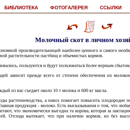
БИБЛИОТЕКА
ФОТОГАЛЕРЕЯ
ССЫЛКИ
Молочный скот в личном хозя
кономной производительницей наиболее ценного и самого необхо
еной растительности пастбищ и объемистых кормов.
вались, пользуются и будут пользоваться более верным сбытом,
юдей зависит прежде всего от степени обеспечения их молоко
ждый из нас съедает около 10 т молока и 600 кг масла.
оды растениеводства, а навоз помогает повысить плодородие по
Главная продукция - молоко. Есть высказывания о том, что люб
итают, что экономически выгодна та корова, которая за лактац
ией. Отсюда вытекает, что при наличии кормов, но без выс