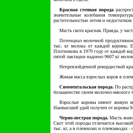
Красная степная порода
распрост
значительные колебания температур
растительностью летом и недостатком
Масть скота красная. Правда, у час
Потенциал молочной продуктивност
тыс. кг молока от каждой коровы. Е
Плотникова в 1979 году от каждой ко
пятой лактации надоено 9607 кг моло
Непревзойденной рекордисткой крас
Живая масса взрослых коров в племс
Симментальская порода.
По распр
большинстве своем молочно-мясного ти
Взрослые коровы имеют живую мас
Наивысший удой получен от коровы Ма
Черно-пестрая порода.
Масть живот
Скот этой породы отличается высокой
тыс. кг, а в племхозах и племзаводах -