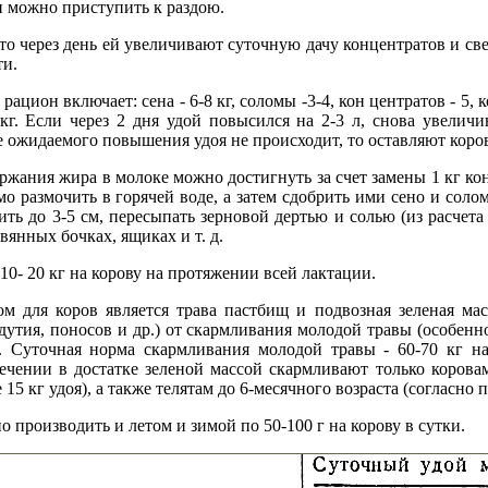
 можно приступить к раздою.
что через день ей увеличивают суточную дачу концентратов и с
ти.
рацион включает: сена - 6-8 кг, соломы -3-4, кон центратов - 
 кг. Если через 2 дня удой повысился на 2-3 л, снова увелич
е ожидаемого повышения удоя не происходит, то оставляют коро
жания жира в молоке можно достигнуть за счет замены 1 кг ко
о размочить в горячей воде, а затем сдобрить ими сено и сол
ить до 3-5 см, пересыпать зерновой дертью и солью (из расчета 
евянных бочках, ящиках и т. д.
0- 20 кг на корову на протяжении всей лактации.
 для коров является трава пастбищ и подвозная зеленая мас
дутия, поносов и др.) от скармливания молодой травы (особен
. Суточная норма скармливания молодой травы - 60-70 кг на
чении в достатке зеленой массой скармливают только коровам
5 кг удоя), а также телятам до 6-месячного возраста (согласно 
производить и летом и зимой по 50-100 г на корову в сутки.