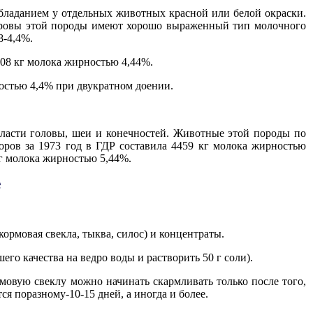
бладанием у отдельных животных красной или белой окраски.
 Коровы этой породы имеют хорошо выраженный тип молочного
8-4,4%.
908 кг молока жирностью 4,44%.
остью 4,4% при двукратном доении.
бласти головы, шеи и конечностей. Животные этой породы по
коров за 1973 год в ГДР составила 4459 кг молока жирностью
г молока жирностью 5,44%.
е
кормовая свекла, тыква, силос) и концентраты.
го качества на ведро воды и растворить 50 г соли).
мовую свеклу можно начинать скармливать только после того,
я поразному-10-15 дней, а иногда и более.