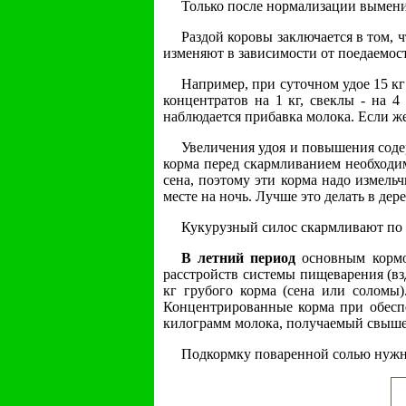
Только после нормализации вымени
Раздой коровы заключается в том, 
изменяют в зависимости от поедаемос
Например, при суточном удое 15 кг 
концентратов на 1 кг, свеклы - на 4
наблюдается прибавка молока. Если ж
Увеличения удоя и повышения содер
корма перед скармливанием необходим
сена, поэтому эти корма надо измельч
месте на ночь. Лучше это делать в дер
Кукурузный силос скармливают по 1
В летний период
основным кормом
расстройств системы пищеварения (вз
кг грубого корма (сена или соломы)
Концентрированные корма при обеспе
килограмм молока, получаемый свыше 1
Подкормку поваренной солью нужно 