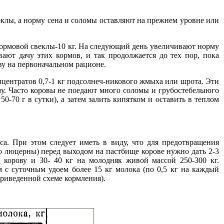
веклы, а норму сена и соломы оставляют на прежнем уровне или
5, кормовой свеклы-10 кг. На следующий день увеличивают норму
ивают дачу этих кормов, и так продолжается до тех пор, пока
ву на первоначальном рационе.
нцентратов 0,7-1 кг подсолнеч-никового жмыха или шрота. Эти
ому. Часто коровы не поедают много соломы и грубостебелыюго
50-70 г в сутки), а затем залить кипятком и оставить в теплом
са. При этом следует иметь в виду, что для предотвращения
но люцерны) перед выходом на пастбище корове нужно дать 2-3
 корову и 30- 40 кг на молодняк живой массой 250-300 кг.
 с суточным удоем более 15 кг молока (по 0,5 кг на каждый
приведенной схеме кормления).