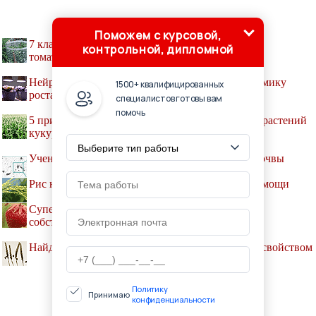
Поможем с курсовой,
7 классных советов для выращивания томатов –
контрольной, дипломной
томатодизайн на вашем участке!
Нейронные сети научились предсказывать динамику
1500+ квалифицированных
роста растений
специалистов готовы вам
помочь
5 признаков недостатка питательных веществ у растений
кукурузы
Ученые построили единую цифровую модель почвы
Рис научили клонироваться без посторонней помощи
Супермаркет в Бельгии выращивает овощи на
собственной крыше
Найдены гибриды пшеницы и пырея с ценным свойством
Политику
Принимаю
конфиденциальности