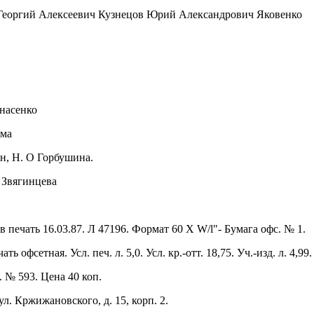
еоргий Алексеевич Кузнецов Юрий Александрович Яковенко
насенко
ума
н, Н. О Горбушина.
. Звягинцева
в печать 16.03.87. Л 47196. Формат 60 X W/l"- Бумага офс. № 1.
 офсетная. Усл. печ. л. 5,0. Усл. кр.-отт. 18,75. Уч.-изд. л. 4,99.
. № 593. Цена 40 коп.
ул. Кржижановского, д. 15, корп. 2.