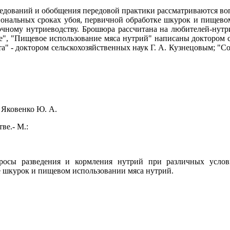
едований и обобщения передовой практики рассматриваются во
иональных сроках убоя, первичной обработке шкурок и пищево
ному нутриеводству. Брошюра рассчитана на любителей-нутри
е", "Пищевое использование мяса нутрий" написаны доктором с
та" - доктором сельскохозяйственных наук Г. А. Кузнецовым; "С
, Яковенко Ю. А.
ве.- М.:
росы разведения и кормления нутрий при различных услови
е шкурок и пищевом использовании мяса нутрий.