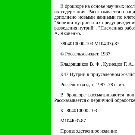
В брошюре на основе научных иссл
их содержания. Рассказывается о рац
дополнено новыми данными по клеточ
"Болезни нутрий и их предупреждени
разведения нутрий", "Племенная рабо
А. Яковенко.
3804010000-103 М104|03)-87
© Россельхозиздат, 1987
Кладовщиков В. Ф., Кузнецов Г. А.
К47 Нутрии в приусадебном хозяйст
Россельхозиздат, 1987.-78 с: ил.
В брошюре рассматриваются воп
Рассказывается о первичной обработк
К J804010000-103
M104I03)-87
Производственное издание