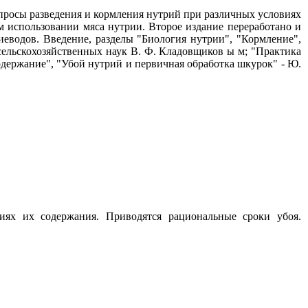
просы разведения и кормления нутрий при различных условиях
м использовании мяса нутрии. Второе издание переработано и
еводов. Введение, разделы "Биология нутрии", "Кормление",
ельскохозяйственных наук В. Ф. Кладовщиков ы м; "Практика
одержание", "Убой нутрий и первичная обработка шкурок" - Ю.
ях их содержания. Приводятся рациональные сроки убоя.