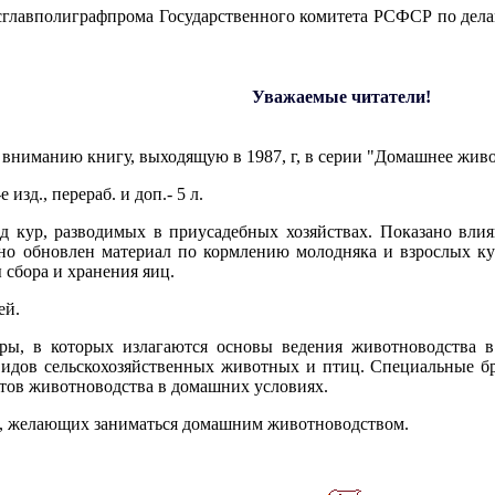
главполиграфпрома Государственного комитета РСФСР по делам
Уважаемые читатели!
 вниманию книгу, выходящую в 1987, г, в серии "Домашнее жив
 изд., перераб. и доп.- 5 л.
д кур, разводимых в приусадебных хозяйствах. Показано влия
ьно обновлен материал по кормлению молодняка и взрослых к
сбора и хранения яиц.
ей.
ры, в которых излагаются основы ведения животноводства в
видов сельскохозяйственных животных и птиц. Специальные б
тов животноводства в домашних условиях.
ех, желающих заниматься домашним животноводством.