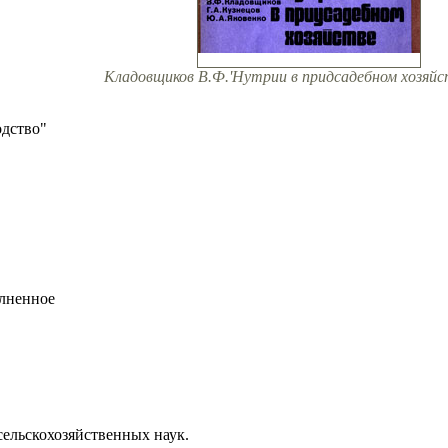
Кладовщиков В.Ф.'Нутрии в придсадебном хозяйст
дство"
олненное
сельскохозяйственных наук.