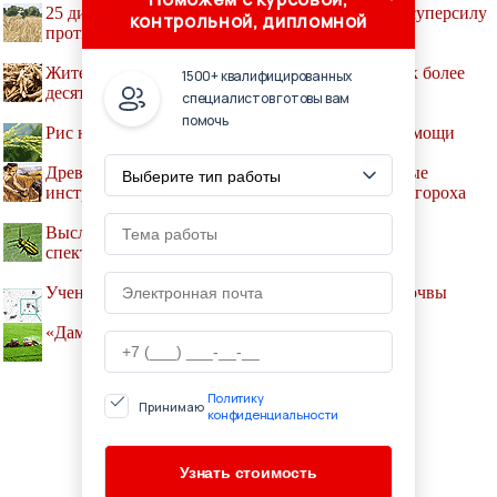
25 диких видов ячменя дали культурному виду суперсилу
контрольной, дипломной
против глобального потепления
Жители Амазонии выращивали тыквы и маниок более
1500+ квалифицированных
десяти тысяч лет назад
специалистов готовы вам
помочь
Рис научили клонироваться без посторонней помощи
Древние земледельцы использовали продвинутые
инструменты при культивировании пшеницы и гороха
Выслеживать насекомых-вредителей поможет
спектроскопия
Ученые построили единую цифровую модель почвы
«Дамате» переходит на точное земледелие
Политику
Принимаю
конфиденциальности
© ANIMALIALIB.RU, 2001-2019
При копировании активная ссылка обязательна:
http://animalialib.ru/ '
Животноводство
'