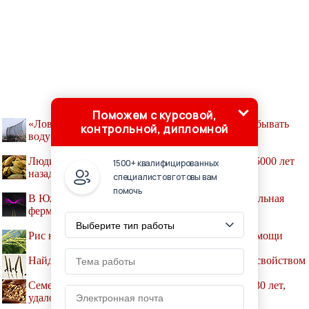
Поможем с курсовой,
«Ловушки для туманов» помогают фермерам добывать
контрольной, дипломной
воду
Люди начали использовать плоды дерева какао 5000 лет
1500+ квалифицированных
назад
специалистов готовы вам
помочь
В Южной Корее работает первая в мире вертикальная
ферма в тоннеле
Рис научили клонироваться без посторонней помощи
Найдены гибриды пшеницы и пырея с ценным свойством
Семена, которые пролежали в вечной мерзлоте 30 лет,
удалось прорастить