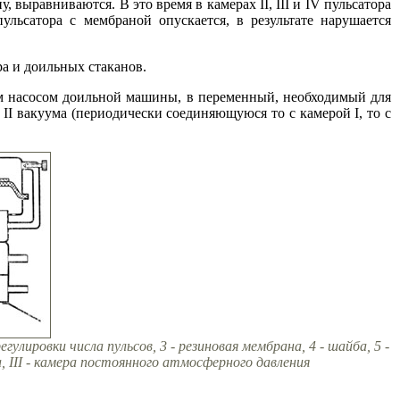
, выравниваются. В это время в камерах II, III и IV пульсатора
льсатора с мембраной опускается, в результате нарушается
ра и доильных стаканов.
ым насосом доильной машины, в переменный, необходимый для
 II вакуума (периодически соединяющуюся то с камерой I, то с
улировки числа пульсов, 3 - резиновая мембрана, 4 - шайба, 5 -
ма, III - камера постоянного атмосферного давления