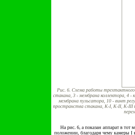
Рис. 6. Схема работы трехтактного 
стакана, 3 - мембрана коллектора, 4 - 
мембрана пульсатора, 10 - винт регу
пространства стакана, K-I, К-II, K-II
перем
На рис. 6, а показан аппарат в тот
положении, благодаря чему камеры I к