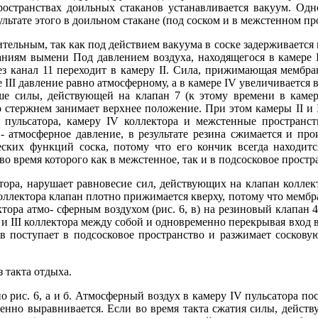
ространствах доильных стаканов устанавливается вакуум. Одно
ультате этого в доильном стакане (под соском и в межстенном пр
тельным, так как под действием вакуума в соске задерживается к
аниям вымени Под давлением воздуха, находящегося в камере I
з канал 11 переходит в камеру II. Сила, прижимающая мембра
е III давление равно атмосферному, а в камере IV увеличивается
ше силы, действующей на клапан 7 (к этому времени в камере 
 стержнем занимает верхнее положение. При этом камеры II и II
I пульсатора, камеру IV коллектора и межстенные пространс
- атмосферное давление, в результате резина сжимается и про
еских функций соска, потому что его кончик всегда находит
 во время которого как в межстенное, так и в подсосковое прост
тора, нарушает равновесие сил, действующих на клапан коллек
оллектора клапан плотно прижимается кверху, потому что мембр
тора атмо- сферным воздухом (рис. 6, в) на резиновый клапан 
 и III коллектора между собой и одновременно перекрывая вход в
 поступает в подсосковое пространство и разжимает сосковую 
 такта отдыха.
 рис. 6, а и б. Атмосферный воздух в камеру IV пульсатора пос
пенно выравнивается. Если во время такта сжатия силы, дейст