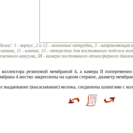
лга': 1 - корпус, 2 и 12 - молочные патрубки, 3 - направляющая к
апана, 11 - клапан, 13 - отверстие для постоянного подсоса возду
еменного вакуума, III - камера постоянного атмосферного давлен
 коллектора резиновой мембраной 4, а камера II попеременно
ембрана 4 жестко закреплены на одном стержне, диаметр мембра
 выдаивание (высасывание) молока, соединены шлангами с кол