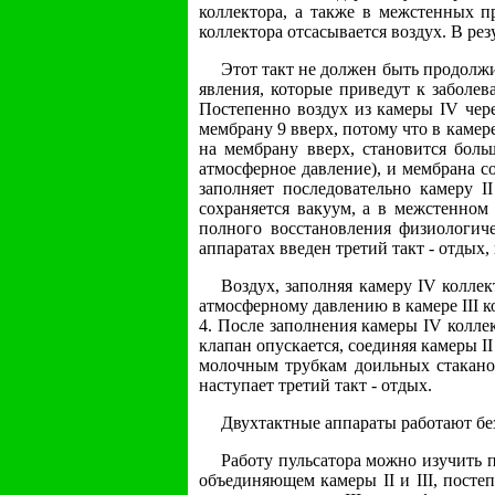
коллектора, а также в межстенных п
коллектора отсасывается воздух. В рез
Этот такт не должен быть продолжи
явления, которые приведут к заболев
Постепенно воздух из камеры IV чере
мембрану 9 вверх, потому что в камер
на мембрану вверх, становится боль
атмосферное давление), и мембрана со
заполняет последовательно камеру I
сохраняется вакуум, а в межстенном 
полного восстановления физиологич
аппаратах введен третий такт - отдых,
Воздух, заполняя камеру IV коллек
атмосферному давлению в камере III к
4. После заполнения камеры IV коллек
клапан опускается, соединяя камеры II
молочным трубкам доильных стаканов
наступает третий такт - отдых.
Двухтактные аппараты работают без
Работу пульсатора можно изучить по
объединяющем камеры II и III, посте