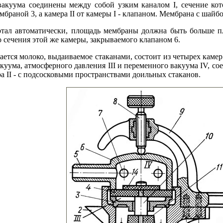
вакуума соединены между собой узким каналом I, сечение ко
мембраной 3, а камера II от камеры I - клапаном. Мембрана с шай
тал автоматически, площадь мембраны должна быть больше пло
сечения этой же камеры, закрываемого клапаном 6.
рается молоко, выдаиваемое стаканами, состоит из четырех каме
куума, атмосферного давления III и переменного вакуума IV, с
а II - с подсосковыми пространствами доильных стаканов.