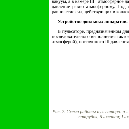
вакуум, а в камере III - атмосферное 
давление равно атмосферному. Под д
равновесие сил, действующих в коллек
Устройство доильных аппаратов.
В пульсаторе, предназначенном дл
последовательного выполнения тактов,
атмосферой), постоянного III давлени
Рис. 7. Схема работы пульсатора: а - 
патрубок, 6 - клапан; I -