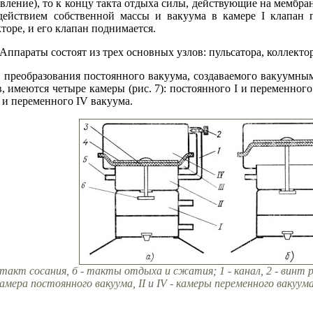
давление), то к концу такта отдыха силы, действующие на мембрану
ействием собственной массы и вакуума в камере I клапан пу
торе, и его клапан поднимается.
Аппараты состоят из трех основных узлов: пульсатора, коллекто
я преобразования постоянного вакуума, создаваемого вакуумн
 имеются четыре камеры (рис. 7): постоянного I и переменного
я и переменного IV вакуума.
такт сосания, б - такты отдыха и сжатия; 1 - канал, 2 - винт рег
 камера постоянного вакуума, II и IV - камеры переменного вакуу