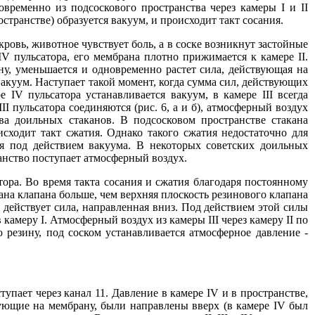
временно из подсоскового пространства через камеры I и II
остранстве) образуется вакуум, и происходит такт сосания.
ровь, животное чувствует боль, а в соске возникнут застойные
V пульсатора, его мембрана плотно прижимается к камере II.
ну, уменьшается и одновременно растет сила, действующая на
 вакуум. Наступает такой момент, когда сумма сил, действующих
IV пульсатора устанавливается вакуум, в камере III всегда
I пульсатора соединяются (рис. 6, а и б), атмосферный воздух
тва доильных стаканов. В подсосковом пространстве стакана
исходит такт сжатия. Однако такого сжатия недостаточно для
ся под действием вакуума. В некоторых советских доильных
ранство поступает атмосферный воздух.
тора. Во время такта сосания и сжатия благодаря постоянному
ана клапана больше, чем верхняя плоскость резинового клапана
4 действует сила, направленная вниз. Под действием этой силы
 камеру I. Атмосферный воздух из камеры III через камеру II по
резину, под соском устанавливается атмосферное давление -
тупает через канал 11. Давление в камере IV и в пространстве,
вующие на мембрану, были направлены вверх (в камере IV был