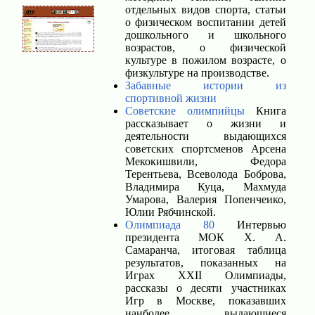
отдельных видов спорта, статьи
о физическом воспитании детей
дошкольного и школьного
возрастов, о физической
культуре в пожилом возрасте, о
физкультуре на производстве.
Забавные истории из
спортивной жизни
Советские олимпийцы
Книга
рассказывает о жизни и
деятельности выдающихся
советских спортсменов Арсена
Мекокишвили, Федора
Терентьева, Всеволода Боброва,
Владимира Куца, Махмуда
Умарова, Валерия Попенчеико,
Юлии Рябчинской.
Олимпиада 80
Интервью
президента МОК X. А.
Самаранча, итоговая таблица
результатов, показанных на
Играх XXII Олимпиады,
рассказы о десяти участниках
Игр в Москве, показавших
наиболее выдающиеся