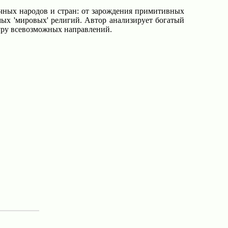
чных народов и стран: от зарождения примитивных
ых 'мировых' религий. Автор анализирует богатый
туру всевозможных направлений.