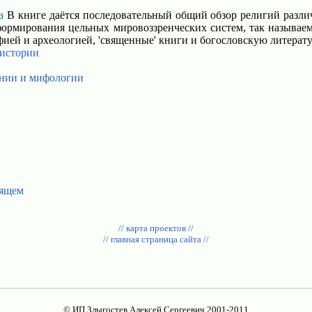
а
В книге даётся последовательный общий обзор религий разли
ормирования цельных мировоззренческих систем, так называем
фией и археологией, 'священные' книги и богословскую литера
 истории
ении и мифологии
оящем
// карта проектов //
// главная страница сайта //
© ИП Злыгостев Алексей Сергеевич 2001-2011