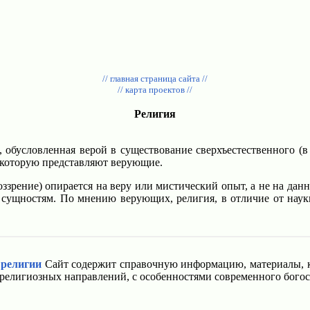
// главная страница сайта //
// карта проектов //
Религия
 обусловленная верой в существование сверхъестественного (в 
 которую представляют верующие.
ззрение) опирается на веру или мистический опыт, а не на дан
ущностям. По мнению верующих, религия, в отличие от науки,
 религии
Сайт содержит справочную информацию, материалы, ко
лигиозных направлений, с особенностями современного богосло