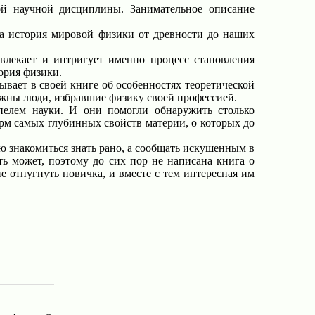
й научной дисциплины. Занимательное описание
на история мировой физики от древности до наших
влекает и интригует именно процесс становления
ория физики.
вает в своей книге об особенностях теоретической
лжны люди, избравшие физику своей профессией.
пелем науки. И они помогли обнаружить столько
рм самых глубинных свойств материи, о которых до
ю знакомиться знать рано, а сообщать искушенным в
ть может, поэтому до сих пор не написана книга о
не отпугнуть новичка, и вместе с тем интересная им