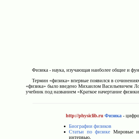
Физика - наука, изучающая наиболее общие и фу
Термин «физика» впервые появился в сочинениях
«физика» было введено Михаилом Васильевичем Лом
учебник под названием «Краткое начертание физик
http://physiclib.ru
Физика
- цифро
Биографии физиков
Статьи по физике
Мировые нов
интервью.