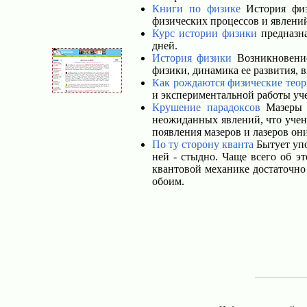
Книги по физике
История физ
физических процессов и явлени
Курс истории физики
предназна
дней.
История физики
Возникновение
физики, динамика ее развития, 
Как рождаются физические тео
и экспериментальной работы уч
Крушение парадоксов
Мазеры и
неожиданных явлений, что учен
появления мазеров и лазеров они
По ту сторону кванта
Бытует упо
ней - стыдно. Чаще всего об э
квантовой механике достаточно 
обоим.