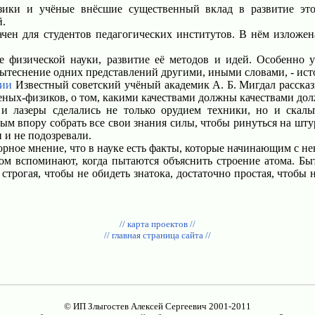
ики и учёные внёсшие существенный вклад в развитие это
й.
чен для студентов педагогических институтов. В нём изложе
 физической науки, развитие её методов и идей. Особенно у
вытеснение одних представлений другими, иными словами, - ист
рии
Известный советский учёный академик А. Б. Мигдал рассказы
еных-физиков, о том, какими качествами должны качествами до
 лазеры сделались не только орудием техники, но и скаль
ым впору собрать все свои знания силы, чтобы ринуться на шту
 и не подозревали.
рное мнение, что в науке есть факты, которые начинающим с не
том вспоминают, когда пытаются объяснить строение атома. Бы
строгая, чтобы не обидеть знатока, достаточно простая, чтобы 
// карта проектов //
// главная страница сайта //
© ИП Злыгостев Алексей Сергеевич 2001-2011