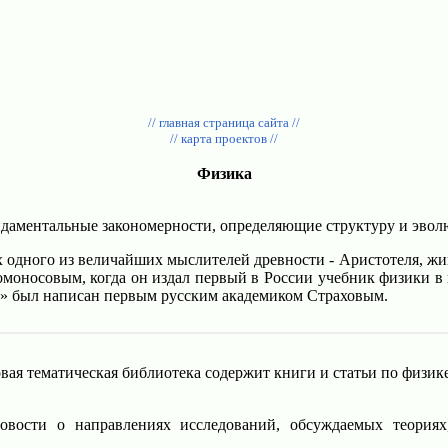
// главная страница сайта //
// карта проектов //
Физика
ндаментальные закономерности, определяющие структуру и эво
 одного из величайших мыслителей древности - Аристотеля, жив
оносовым, когда он издал первый в России учебник физики в 
и» был написан первым русским академиком Страховым.
вая тематическая библиотека содержит книги и статьи по физике
ости о направлениях исследований, обсуждаемых теориях,