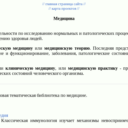
// главная страница сайта //
// карта проектов //
Медицина
тельности по исследованию нормальных и патологических процес
ению здоровья людей.
ескую медицину
или
медицинскую теорию
. Последняя предс
ние и функционирование, заболевания, патологические состоян
или
клиническую медицину
, или
медицинскую практику
- пр
еских состояний человеческого организма.
овая тематическая библиотека по медицине.
едия
Классическая иммунология изучает механизмы невосприимч