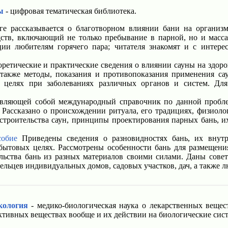
ы
- цифровая тематическая библиотека.
е рассказывается о благотворном влиянии бани на организм 
ств, включающий не только пребывание в парной, но и масса
ии любителям горячего пара; читателя знакомят и с интер
ретические и практические сведения о влиянии сауны на здор
также методы, показания и противопоказания применения са
 целях при заболеваниях различных органов и систем. Для 
вляющей собой международный справочник по данной пробле
Рассказано о происхождении ритуала, его традициях, физиоло
строительства саун, принципы проектирования парных бань, и
собие
Приведены сведения о разновидностях бань, их внутр
-бытовых целях. Рассмотрены особенности бань для размещен
льства бань из разных материалов своими силами. Даны сове
дельцев индивидуальных домов, садовых участков, дач, а также 
кология
- медико-биологическая наука о лекарственных вещес
ктивных веществах вообще и их действии на биологические сис