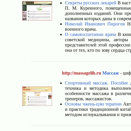
Секреты русских лекарей
В наст
П. М. Куренного, помещенные
дополненных изданий. Они пре
названия которых даны в совре
Николай Иванович Пирогов
На
военного врача.
О самовоспитании врача
В книг
советской медицины, авторы 
представителей этой профессии
она от тех, кто по зову сердца 
http://massagelib.ru
Массаж
- циф
Спортивный массаж. Пособие д
техника и методика выполнен
особенности массажа в различ
тренеров, массажистов.
Основы чжень-цзю терапии
Авто
и практики традиционной кита
методом иглоукалывания и прижи