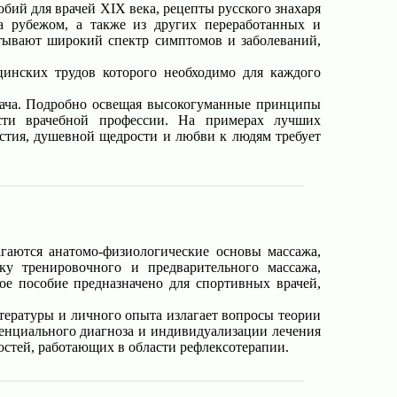
бий для врачей XIX века, рецепты русского знахаря
а рубежом, а также из других переработанных и
тывают широкий спектр симптомов и заболеваний,
инских трудов которого необходимо для каждого
рача. Подробно освещая высокогуманные принципы
ости врачебной профессии. На примерах лучших
ыстия, душевной щедрости и любви к людям требует
гаются анатомо-физиологические основы массажа,
у тренировочного и предварительного массажа,
ое пособие предназначено для спортивных врачей,
ературы и личного опыта излагает вопросы теории
енциального диагноза и индивидуализации лечения
остей, работающих в области рефлексотерапии.