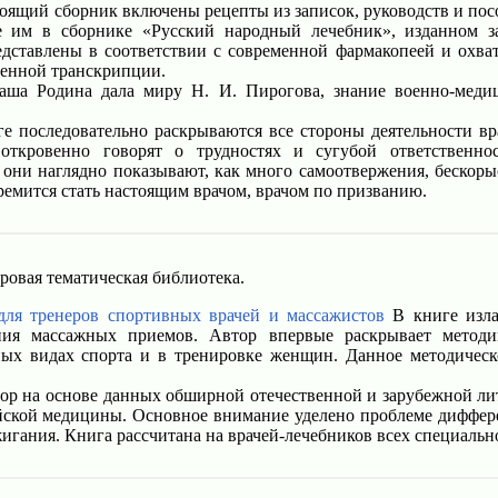
оящий сборник включены рецепты из записок, руководств и посо
 им в сборнике «Русский народный лечебник», изданном з
дставлены в соответствии с современной фармакопеей и охва
менной транскрипции.
ша Родина дала миру Н. И. Пирогова, знание военно-медиц
е последовательно раскрываются все стороны деятельности в
откровенно говорят о трудностях и сугубой ответственн
 они наглядно показывают, как много самоотвержения, бескор
стремится стать настоящим врачом, врачом по призванию.
ровая тематическая библиотека.
ля тренеров спортивных врачей и массажистов
В книге изла
ия массажных приемов. Автор впервые раскрывает методик
ных видах спорта и в тренировке женщин. Данное методическ
р на основе данных обширной отечественной и зарубежной лит
йской медицины. Основное внимание уделено проблеме диффер
гания. Книга рассчитана на врачей-лечебников всех специальн