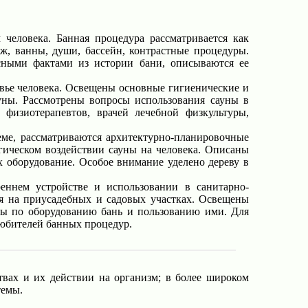
человека. Банная процедура рассматривается как
ж, ванны, души, бассейн, контрастные процедуры.
есными фактами из истории бани, описываются ее
овье человека. Освещены основные гигиенические и
уны. Рассмотрены вопросы использования сауны в
физиотерапевтов, врачей лечебной физкультуры,
ме, рассматриваются архитектурно-планировочные
гическом воздействии сауны на человека. Описаны
х оборудование. Особое внимание уделено дереву в
еннем устройстве и использовании в санитарно-
ия на приусадебных и садовых участках. Освещены
ты по оборудованию бань и пользованию ими. Для
любителей банных процедур.
твах и их действии на организм; в более широком
темы.