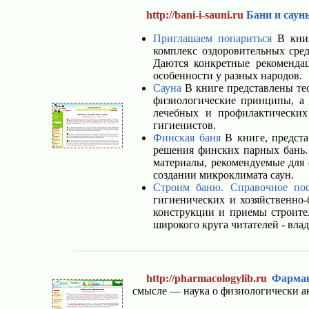
http://bani-i-sauni.ru
Бани и саун
Приглашаем попариться
В книг
комплекс оздоровительных сред
Даются конкретные рекомендац
особенности у разных народов.
Сауна
В книге представлены тео
физиологические принципы, а 
лечебных и профилактических
гигиенистов.
Финская баня
В книге, предста
решения финских парных бань. 
материалы, рекомендуемые для 
создании микроклимата саун.
Строим баню. Справочное по
гигиенических и хозяйственно
конструкции и приемы строите
широкого круга читателей - вла
http://pharmacologylib.ru
Фарма
смысле — наука о физиологически а