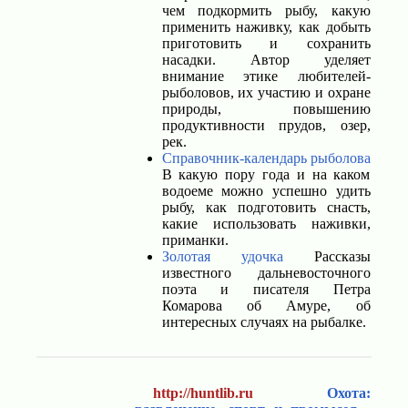
чем подкормить рыбу, какую
применить наживку, как добыть
приготовить и сохранить
насадки. Автор уделяет
внимание этике любителей-
рыболовов, их участию и охране
природы, повышению
продуктивности прудов, озер,
рек.
Справочник-календарь рыболова
В какую пору года и на каком
водоеме можно успешно удить
рыбу, как подготовить снасть,
какие использовать наживки,
приманки.
Золотая удочка
Рассказы
известного дальневосточного
поэта и писателя Петра
Комарова об Амуре, об
интересных случаях на рыбалке.
http://huntlib.ru
Охота: