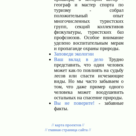
географ и мастер спорта по
туризму - собрал
положительный опыт
многочисленных туристских
групп, секций коллективов
физкультуры, туристских баз
профсоюзов. Особое внимание
уделено воспитательным мерам
и пропаганде охраны природы.
Заповеди экологии
Ваш вклад в дело
Трудно
представить, что один человек
может как-то повлиять на судьбу
лесов или спасти исчезающие
виды. Но мы часто забываем о
том, что даже пример одного
человека может воодушевить
остальных на спасение природы.
Вы не поверите!
- забавные
факты.
// карта проектов //
// главная страница сайта //