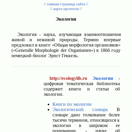
// главная страница сайта //
// карта проектов //
Экология
Экология - наука, изучающая взаимоотношения
живой и неживой природы. Термин впервые
предложил в книге «Общая морфология организмов»
(«Generalle Morphologie der Organismen») в 1866 году
немецкий биолог Эрнст Геккель.
http://ecologylib.ru
Экология
-
цифровая тематическая библиотека
содержит книги и статьи об
экологии.
Книги по экологии
Экологический словарь
В
словаре дано толкование более
тысячи терминов, относящихся к
экологии в широком ее
понимании, - науке об