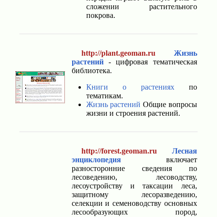
сложении растительного
покрова.
http://plant.geoman.ru
Жизнь
растений
- цифровая тематическая
библиотека.
Книги о растениях
по
тематикам.
Жизнь растений
Общие вопросы
жизни и строения растений.
http://forest.geoman.ru
Лесная
энциклопедия
включает
разносторонние сведения по
лесоведению, лесоводству,
лесоустройству и таксации леса,
защитному лесоразведению,
селекции и семеноводству основных
лесообразующих пород,