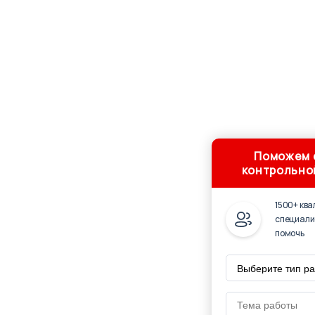
Поможем с
контрольно
1500+ кв
специали
помочь