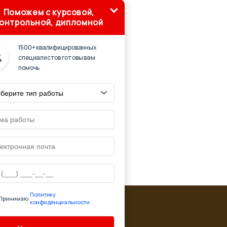
Поможем с курсовой,
онтрольной, дипломной
1500+ квалифицированных
специалистов готовы вам
помочь
Политику
Принимаю
конфиденциальности
ю ссылку на страницу источник:
'