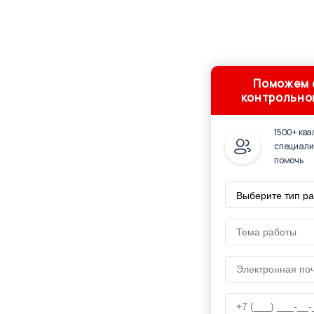
Поможем с
контрольно
1500+ кв
специали
помочь