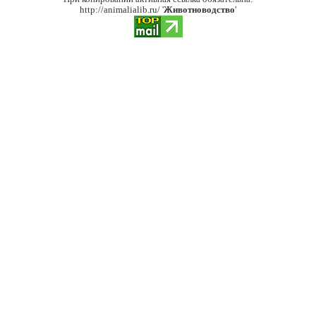
http://animalialib.ru/ '
Животноводство
'