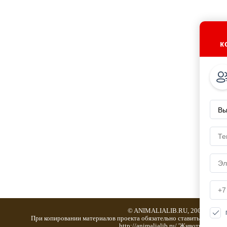
к
© ANIMALIALIB.RU, 2001-2019
При копировании материалов проекта обязательно ставить активну
http://animalialib.ru/ 'Животноводство