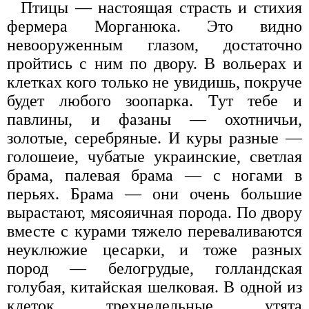
Птицы — настоящая страсть и стихия
фермера Морганюка. Это видно
невооруженным глазом, достаточно
пройтись с ним по двору. В вольерах и
клетках кого только не увидишь, покруче
будет любого зоопарка. Тут тебе и
павлины, и фазаны — охотничьи,
золотые, серебряные. И куры разные —
голошеие, чубатые украинские, светлая
брама, палевая брама — с ногами в
перьях. Брама — они очень большие
вырастают, мясояичная порода. По двору
вместе с курами тяжело переваливаются
неуклюжие цесарки, и тоже разных
пород — белогрудые, голландская
голубая, китайская шелковая. В одной из
клеток трехнедельные утята