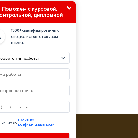
Поможем с курсовой,
онтрольной, дипломной
1500+ квалифицированных
специалистов готовы вам
помочь
Политику
Принимаю
конфиденциальности
ю ссылку на страницу источник:
'